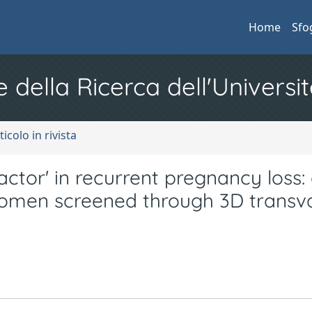
Home
Sfo
e della Ricerca dell'Universit
ticolo in rivista
actor' in recurrent pregnancy loss:
women screened through 3D transv