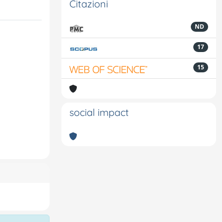
Citazioni
ND
17
15
social impact