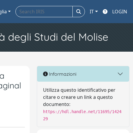
glia
IT
LOGIN
à degli Studi del Molise
 a
Informazioni
aginal
Utilizza questo identificativo per
citare o creare un link a questo
documento:
https://hdl.handle.net/11695/1424
29