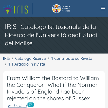
IRIS
Catalogo Istituzionale della
Ricerca dell'Università degli Studi
del Molise
IRIS
Catalogo Ricerca
1 Contributo su Rivista
1.1 Articolo in rivista
From William the Bastard to William
the Conqueror- What if the Norman
Invaders of England had been
rejected on the shores of Sussex
F. Traisci