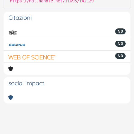
https://hdl.handle.net/11695/142129
Citazioni
ND
ND
ND
social impact