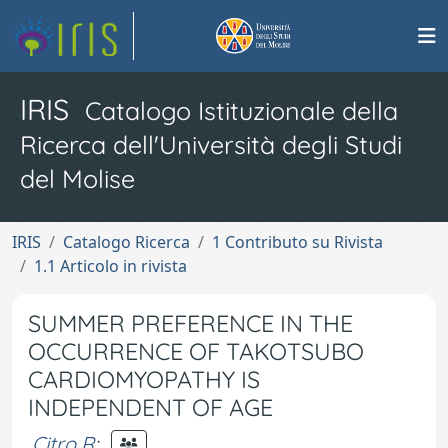
IRIS
Catalogo Istituzionale della
Ricerca dell'Università degli Studi
del Molise
IRIS
Catalogo Ricerca
1 Contributo su Rivista
1.1 Articolo in rivista
SUMMER PREFERENCE IN THE
OCCURRENCE OF TAKOTSUBO
CARDIOMYOPATHY IS
INDEPENDENT OF AGE
Citro R
;