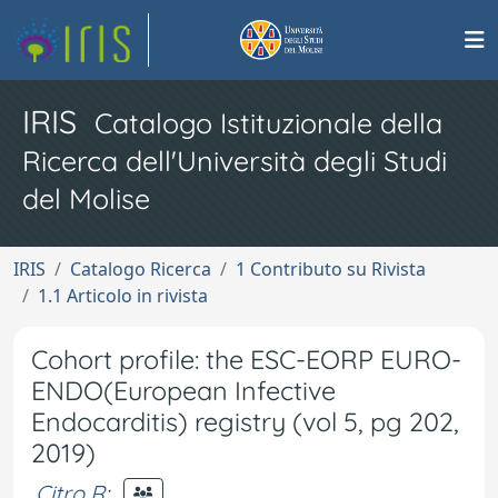
IRIS
Catalogo Istituzionale della
Ricerca dell'Università degli Studi
del Molise
IRIS
Catalogo Ricerca
1 Contributo su Rivista
1.1 Articolo in rivista
Cohort profile: the ESC-EORP EURO-
ENDO(European Infective
Endocarditis) registry (vol 5, pg 202,
2019)
Citro R
;