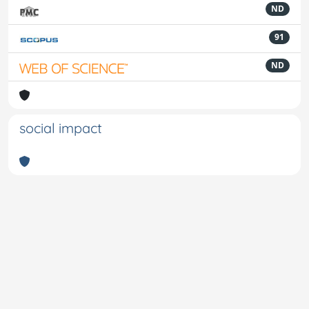
ND
91
ND
social impact
Powered by
IRIS
-
about IRIS
-