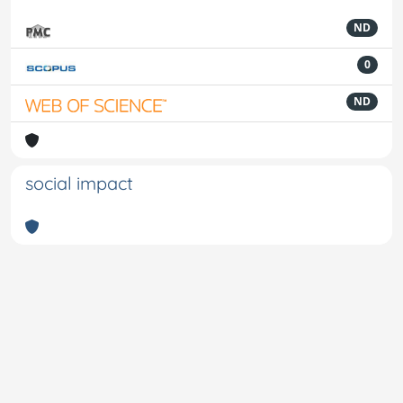
ND
0
ND
social impact