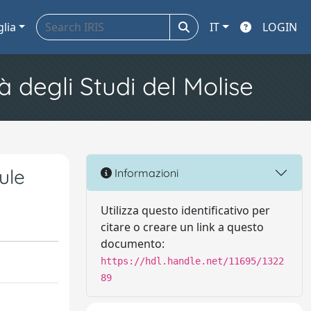
glia
IT
LOGIN
à degli Studi del Molise
ule
Informazioni
Utilizza questo identificativo per
citare o creare un link a questo
documento:
https://hdl.handle.net/11695/1322
89