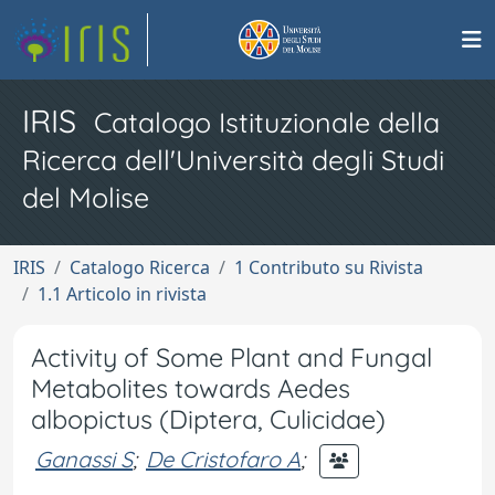
IRIS
Catalogo Istituzionale della
Ricerca dell'Università degli Studi
del Molise
IRIS
Catalogo Ricerca
1 Contributo su Rivista
1.1 Articolo in rivista
Activity of Some Plant and Fungal
Metabolites towards Aedes
albopictus (Diptera, Culicidae)
Ganassi S
;
De Cristofaro A
;