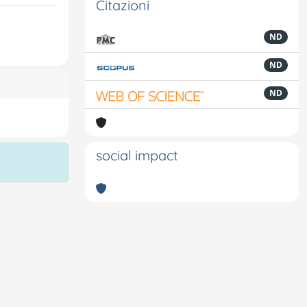
Citazioni
ND
ND
ND
social impact