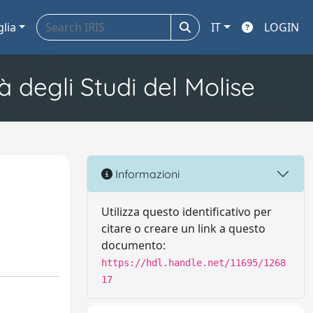
glia
IT
LOGIN
à degli Studi del Molise
Informazioni
Utilizza questo identificativo per
citare o creare un link a questo
documento:
https://hdl.handle.net/11695/1268
17