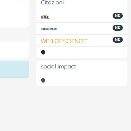
Citazioni
ND
ND
ND
social impact