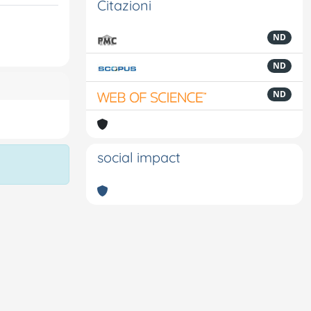
Citazioni
ND
ND
ND
social impact