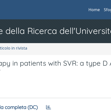
Home
Sfo
e della Ricerca dell'Universit
ticolo in rivista
py in patients with SVR: a type D
?
a completa (DC)