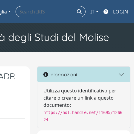
glia
IT
LOGIN
à degli Studi del Molise
 ADR
Informazioni
Utilizza questo identificativo per
citare o creare un link a questo
documento:
https://hdl.handle.net/11695/1266
24