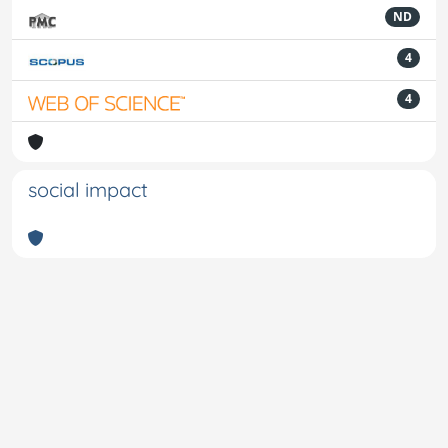
ND
4
4
social impact
Powered by
IRIS
-
about IRIS
-