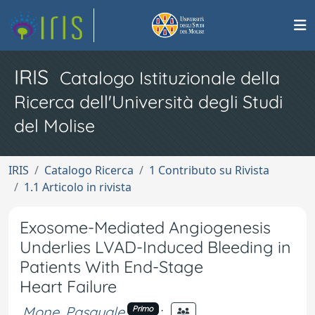
IRIS
Catalogo Istituzionale della
Ricerca dell'Università degli Studi
del Molise
IRIS
Catalogo Ricerca
1 Contributo su Rivista
1.1 Articolo in rivista
Exosome-Mediated Angiogenesis
Underlies LVAD-Induced Bleeding in
Patients With End-Stage
Heart Failure
Mone, Pasquale
;
Primo