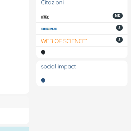
Citazioni
ND
8
8
social impact