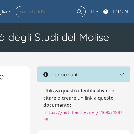
glia
IT
LOGIN
à degli Studi del Molise
ve
Informazioni
Utilizza questo identificativo per
citare o creare un link a questo
documento:
https://hdl.handle.net/11695/1207
99