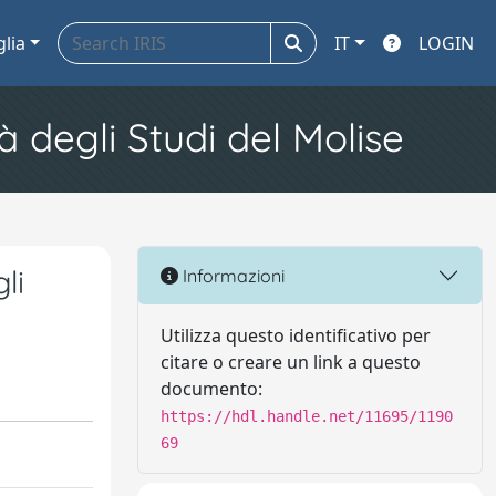
glia
IT
LOGIN
à degli Studi del Molise
li
Informazioni
Utilizza questo identificativo per
citare o creare un link a questo
documento:
https://hdl.handle.net/11695/1190
69