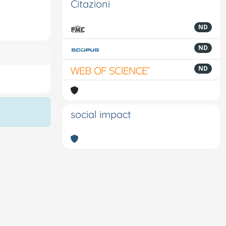
Citazioni
ND
ND
ND
social impact