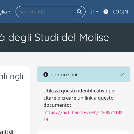
glia
IT
LOGIN
à degli Studi del Molise
li agli
Informazioni
Utilizza questo identificativo per
citare o creare un link a questo
documento:
https://hdl.handle.net/11695/1182
14
nti di