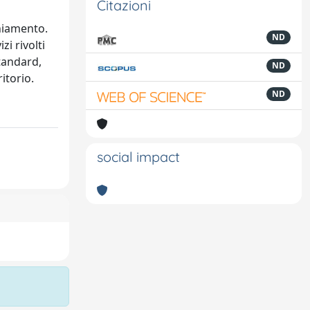
Citazioni
chiamento.
ND
zi rivolti
standard,
ND
itorio.
ND
social impact