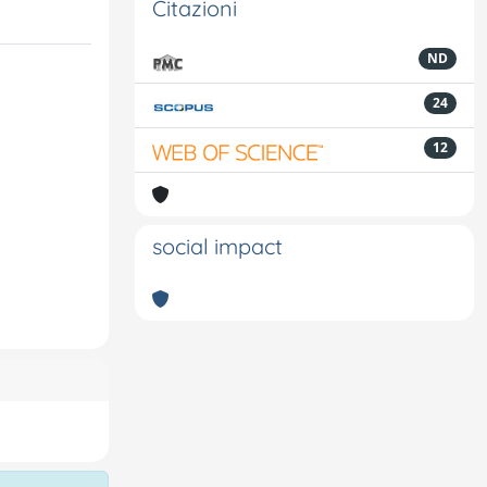
Citazioni
ND
24
12
social impact