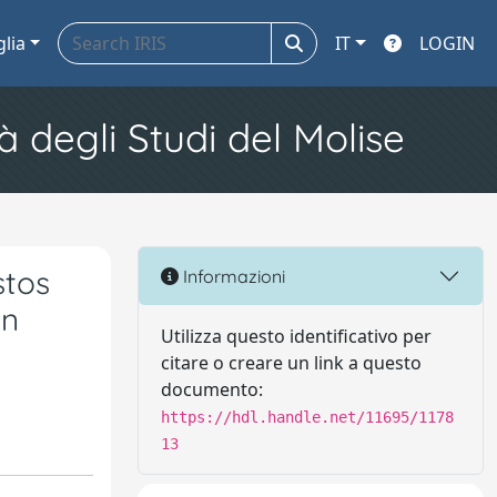
glia
IT
LOGIN
à degli Studi del Molise
stos
Informazioni
an
Utilizza questo identificativo per
citare o creare un link a questo
documento:
https://hdl.handle.net/11695/1178
13