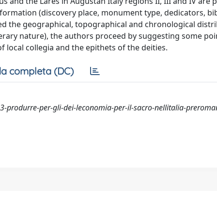
us and the Lares in Augustan Italy regions II, III and IV are 
nformation (discovery place, monument type, dedicators, bi
ted the geographical, topographical and chronological distr
unerary nature), the authors proceed by suggesting some poi
 local collegia and the epithets of the deities.
a completa (DC)
-3-produrre-per-gli-dei-leconomia-per-il-sacro-nellitalia-preromana