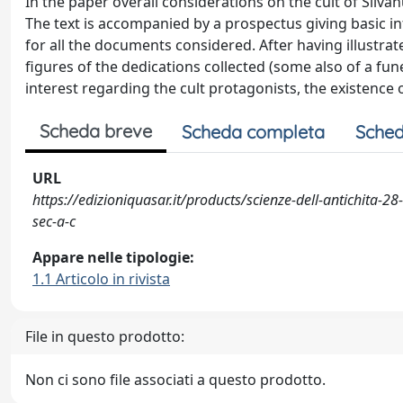
In the paper overall considerations on the cult of Silvan
The text is accompanied by a prospectus giving basic i
for all the documents considered. After having illustra
figures of the dedications collected (some also of a f
interest regarding the cult protagonists, the existence of
Scheda breve
Scheda completa
Sched
URL
https://edizioniquasar.it/products/scienze-dell-antichita-28
sec-a-c
Appare nelle tipologie:
1.1 Articolo in rivista
File in questo prodotto:
Non ci sono file associati a questo prodotto.