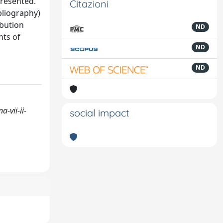
presented.
Citazioni
bliography)
ibution
ND
nts of
ND
ND
-vii-ii-
social impact