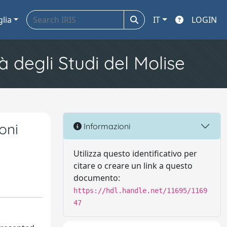
glia
IT
LOGIN
à degli Studi del Molise
oni
Informazioni
Utilizza questo identificativo per
citare o creare un link a questo
documento:
https://hdl.handle.net/11695/1169
47