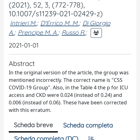
(2021), 52, 3, (772-778),
10.1007/s11239-021-02429-z)
Intrieri M.
;
D'Errico M. M.
;
Di Giorgio
A.
;
Prencipe M. A.
;
Russo R.
;
2021-01-01
Abstract
In the original version of the article, the group was
mentioned incorrectly. The correct name is "CSS
COVID-19 Group". Also, in the Table 4 the p for ICU
access and CKD were 0.024 (instead of 0.24) and
0.006 (instead of 0.06). These have been corrected
with this erratum.
Scheda breve
Scheda completa
Scheda completa (DC)