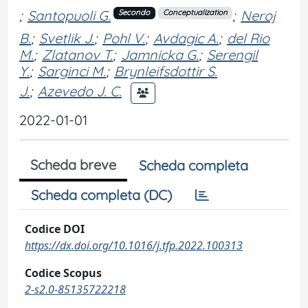
;
Santopuoli G.
;
Neroj
Secondo
Conceptualization
B.
;
Svetlik J.
;
Pohl V.
;
Avdagic A.
;
del Rio
M.
;
Zlatanov T.
;
Jamnicka G.
;
Serengil
Y.
;
Sarginci M.
;
Brynleifsdottir S.
J.
;
Azevedo J. C.
2022-01-01
Scheda breve
Scheda completa
Scheda completa (DC)
Codice DOI
https://dx.doi.org/10.1016/j.tfp.2022.100313
Codice Scopus
2-s2.0-85135722218