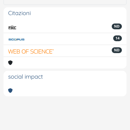
Citazioni
ND
14
ND
social impact