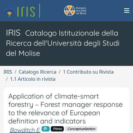
IRIS
Catalogo Istituzionale della
Ricerca dell'Università degli Studi
del Molise
IRIS
Catalogo Ricerca
1 Contributo su Rivista
1.1 Articolo in rivista
Application of climate-smart
forestry – Forest manager response
to the relevance of European
definition and indicators
Bowditch E.
Primo
Conceptualization