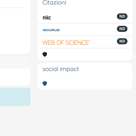
Citazioni
ND
ND
ND
social impact