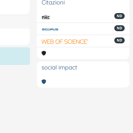
Citazioni
ND
ND
ND
social impact