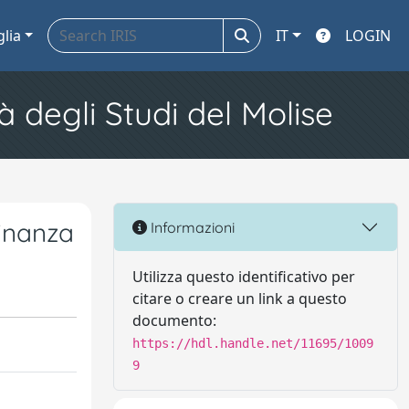
glia
IT
LOGIN
à degli Studi del Molise
minanza
Informazioni
Utilizza questo identificativo per
citare o creare un link a questo
documento:
https://hdl.handle.net/11695/1009
9