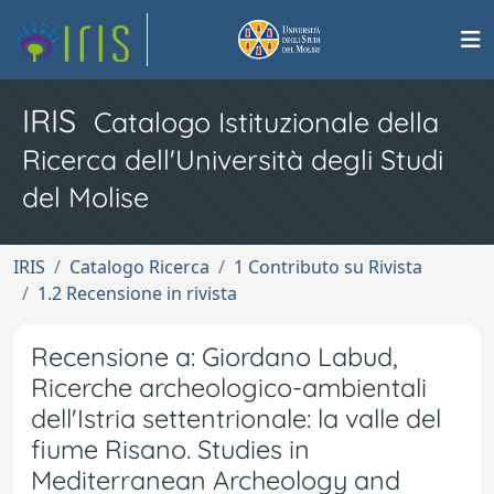
IRIS
Catalogo Istituzionale della
Ricerca dell'Università degli Studi
del Molise
IRIS
Catalogo Ricerca
1 Contributo su Rivista
1.2 Recensione in rivista
Recensione a: Giordano Labud,
Ricerche archeologico-ambientali
dell'Istria settentrionale: la valle del
fiume Risano. Studies in
Mediterranean Archeology and