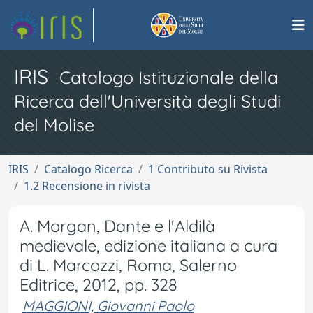
IRIS
Catalogo Istituzionale della
Ricerca dell'Università degli Studi
del Molise
IRIS
Catalogo Ricerca
1 Contributo su Rivista
1.2 Recensione in rivista
A. Morgan, Dante e l'Aldilà
medievale, edizione italiana a cura
di L. Marcozzi, Roma, Salerno
Editrice, 2012, pp. 328
MAGGIONI, Giovanni Paolo