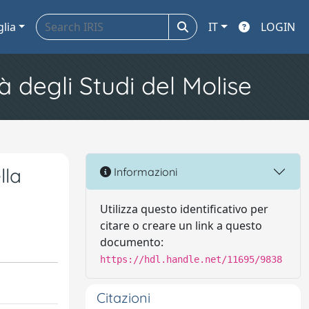
glia
IT
LOGIN
à degli Studi del Molise
lla
Informazioni
Utilizza questo identificativo per
citare o creare un link a questo
documento:
https://hdl.handle.net/11695/9838
Citazioni