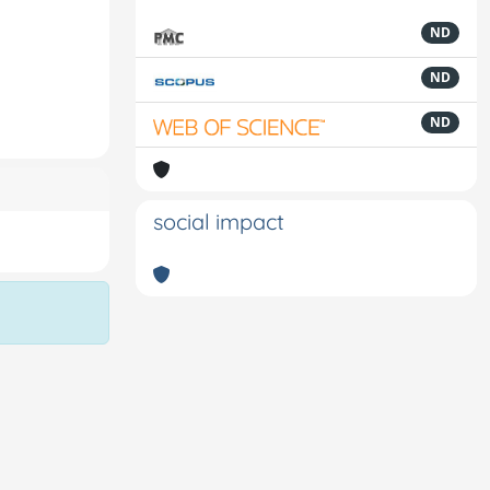
ND
ND
ND
social impact