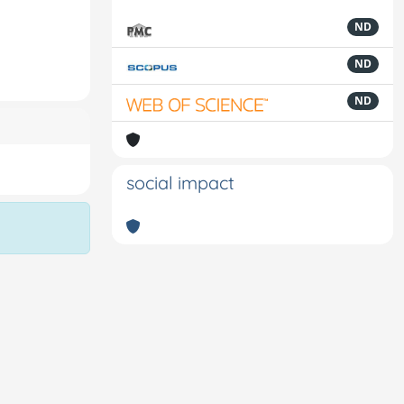
ND
ND
ND
social impact