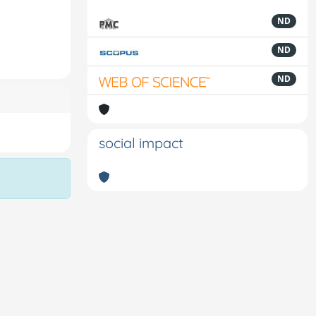
ND
ND
ND
social impact