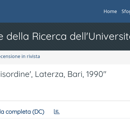
Home
Sfo
e della Ricerca dell'Universit
ecensione in rivista
ordine', Laterza, Bari, 1990"
a completa (DC)