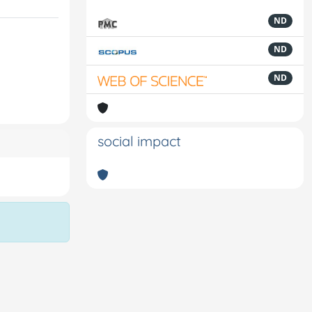
ND
ND
ND
social impact