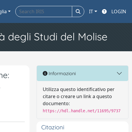
glia
IT
LOGIN
à degli Studi del Molise
ne:
Informazioni
,
Utilizza questo identificativo per
citare o creare un link a questo
documento:
https://hdl.handle.net/11695/9737
Citazioni