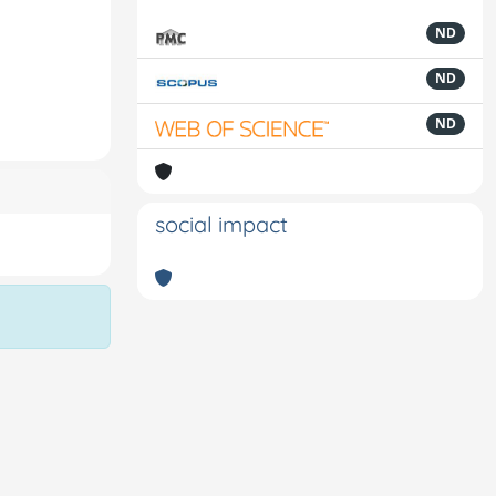
ND
ND
ND
social impact