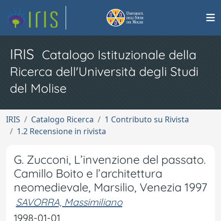
IRIS
Catalogo Istituzionale della
Ricerca dell'Università degli Studi
del Molise
IRIS
Catalogo Ricerca
1 Contributo su Rivista
1.2 Recensione in rivista
G. Zucconi, L’invenzione del passato.
Camillo Boito e l’architettura
neomedievale, Marsilio, Venezia 1997
SAVORRA, Massimiliano
1998-01-01