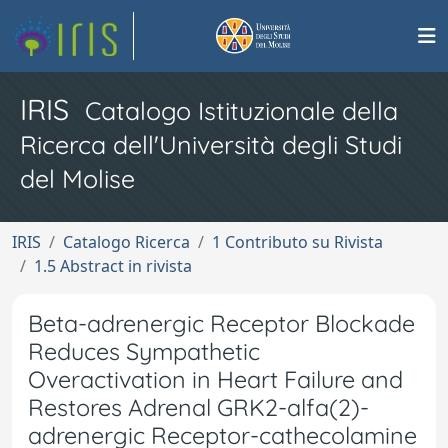
IRIS
Catalogo Istituzionale della
Ricerca dell'Università degli Studi
del Molise
IRIS
Catalogo Ricerca
1 Contributo su Rivista
1.5 Abstract in rivista
Beta-adrenergic Receptor Blockade
Reduces Sympathetic
Overactivation in Heart Failure and
Restores Adrenal GRK2-alfa(2)-
adrenergic Receptor-cathecolamine