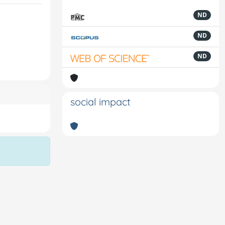
ND
ND
ND
social impact