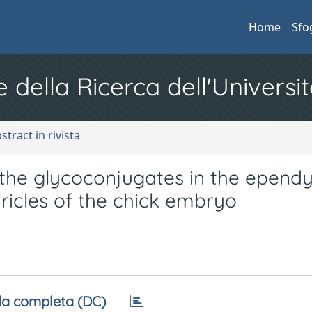
Home
Sfo
e della Ricerca dell'Universit
stract in rivista
 the glycoconjugates in the epend
ntricles of the chick embryo
a completa (DC)