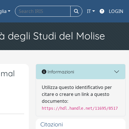
glia
IT
LOGIN
à degli Studi del Molise
ymal
Informazioni
Utilizza questo identificativo per
citare o creare un link a questo
documento:
https://hdl.handle.net/11695/8517
Citazioni