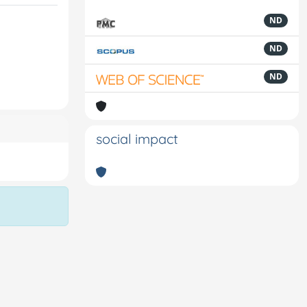
ND
ND
ND
social impact