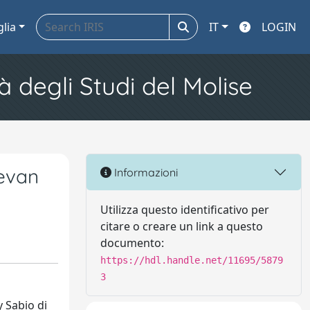
glia
IT
LOGIN
à degli Studi del Molise
tevan
Informazioni
Utilizza questo identificativo per
citare o creare un link a questo
documento:
https://hdl.handle.net/11695/5879
3
y Sabio di