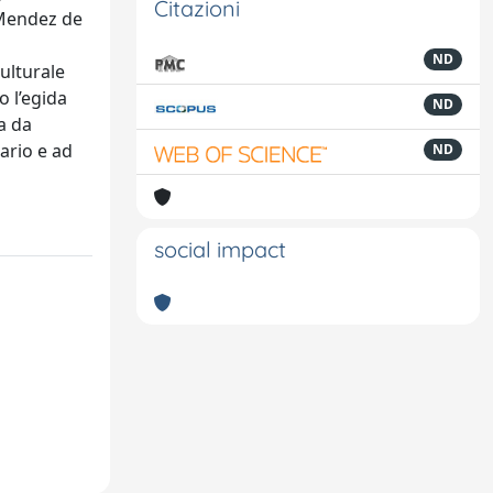
Citazioni
o Mendez de
ND
ulturale
o l’egida
ND
a da
ario e ad
ND
social impact