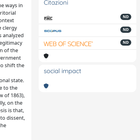
Citazioni
he ways in
itorial
ND
context
e clergy
ND
s analyzed
legitimacy
ND
n of the
overnment
o shift the
social impact
onal state.
e to the
w of 1863),
lly, on the
is is that,
to dissent,
the