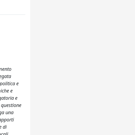
omento
iegata
politica e
miche e
gatoria e
a questione
uga una
apporti
e di
cali,