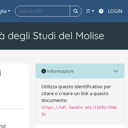
glia
IT
LOGIN
à degli Studi del Molise
i
Informazioni
Utilizza questo identificativo per
citare o creare un link a questo
documento:
https://hdl.handle.net/11695/1586
91
nst