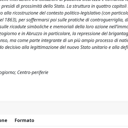
 presìdi di prossimità dello Stato. La struttura in quattro capitol
o alla ricostruzione del contesto politico-legislativo (con particol
l 1863), per soffermarsi poi sulle pratiche di controguerriglia, d
ne, sulle ricadute simboliche e memoriali della loro azione nell’im
zzogiorno e in Abruzzo in particolare, la repressione del briganta
senso, ma come parte integrante di un più ampio processo di nati
o decisivo alla legittimazione del nuovo Stato unitario e alla defi
ogiorno; Centro-periferie
one
Formato