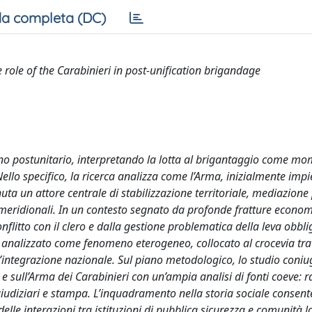
a completa (DC)
e role of the Carabinieri in post-unification brigandage
orno postunitario, interpretando la lotta al brigantaggio come m
Nello specifico, la ricerca analizza come l’Arma, inizialmente imp
a un attore centrale di stabilizzazione territoriale, mediazione 
tà meridionali. In un contesto segnato da profonde fratture econo
conflitto con il clero e dalla gestione problematica della leva obbli
 qui analizzato come fenomeno eterogeneo, collocato al crocevia tr
i all’integrazione nazionale. Sul piano metodologico, lo studio coni
 e sull’Arma dei Carabinieri con un’ampia analisi di fonti coeve: r
giudiziari e stampa. L’inquadramento nella storia sociale consent
elle interazioni tra istituzioni di pubblica sicurezza e comunità lo