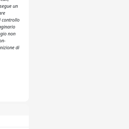
i segue un
are
i controllo
maginario
ggio non
on-
nizione di