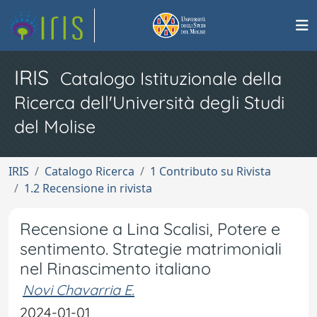
IRIS
Catalogo Istituzionale della
Ricerca dell'Università degli Studi
del Molise
IRIS
Catalogo Ricerca
1 Contributo su Rivista
1.2 Recensione in rivista
Recensione a Lina Scalisi, Potere e
sentimento. Strategie matrimoniali
nel Rinascimento italiano
Novi Chavarria E.
2024-01-01