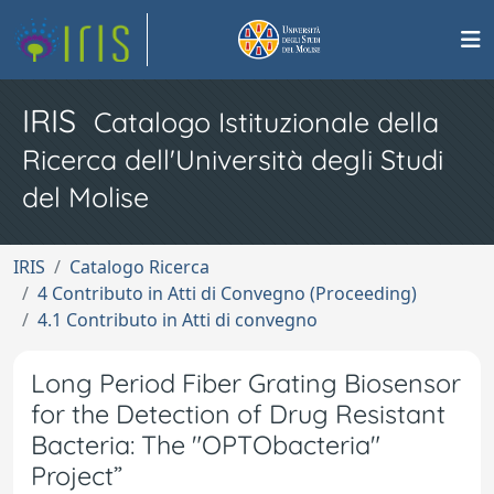
IRIS
Catalogo Istituzionale della
Ricerca dell'Università degli Studi
del Molise
IRIS
Catalogo Ricerca
4 Contributo in Atti di Convegno (Proceeding)
4.1 Contributo in Atti di convegno
Long Period Fiber Grating Biosensor
for the Detection of Drug Resistant
Bacteria: The "OPTObacteria"
Project”