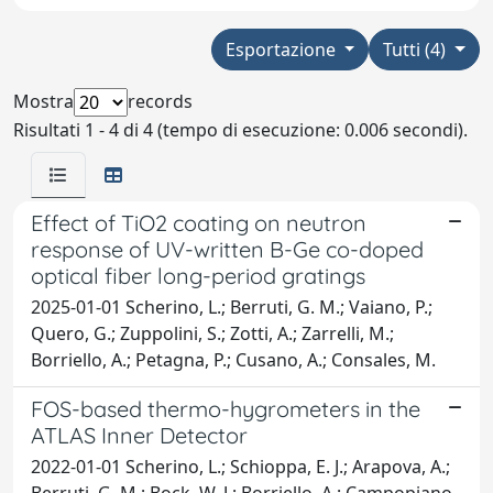
Esportazione
Tutti (4)
Mostra
records
Risultati 1 - 4 di 4 (tempo di esecuzione: 0.006 secondi).
Effect of TiO2 coating on neutron
response of UV-written B-Ge co-doped
optical fiber long-period gratings
2025-01-01 Scherino, L.; Berruti, G. M.; Vaiano, P.;
Quero, G.; Zuppolini, S.; Zotti, A.; Zarrelli, M.;
Borriello, A.; Petagna, P.; Cusano, A.; Consales, M.
FOS-based thermo-hygrometers in the
ATLAS Inner Detector
2022-01-01 Scherino, L.; Schioppa, E. J.; Arapova, A.;
Berruti, G. M.; Bock, W. J.; Borriello, A.; Campopiano,