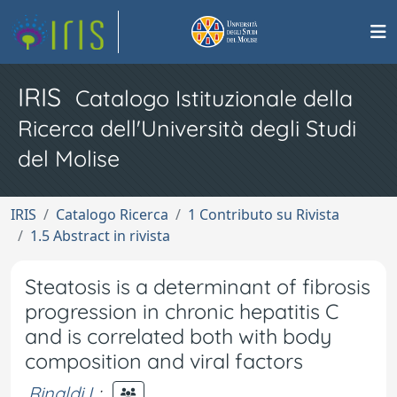
IRIS
Catalogo Istituzionale della
Ricerca dell'Università degli Studi
del Molise
IRIS
Catalogo Ricerca
1 Contributo su Rivista
1.5 Abstract in rivista
Steatosis is a determinant of fibrosis
progression in chronic hepatitis C
and is correlated both with body
composition and viral factors
Rinaldi L
;