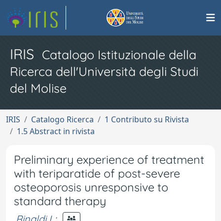
IRIS
Catalogo Istituzionale della
Ricerca dell'Università degli Studi
del Molise
IRIS
Catalogo Ricerca
1 Contributo su Rivista
1.5 Abstract in rivista
Preliminary experience of treatment
with teriparatide of post-severe
osteoporosis unresponsive to
standard therapy
Rinaldi L
;