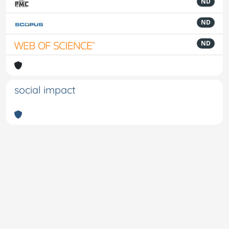
ND
ND
ND
social impact
Powered by
IRIS
-
about IRIS
-