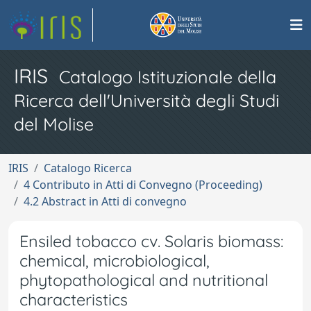
IRIS
Catalogo Istituzionale della
Ricerca dell'Università degli Studi
del Molise
IRIS
Catalogo Ricerca
4 Contributo in Atti di Convegno (Proceeding)
4.2 Abstract in Atti di convegno
Ensiled tobacco cv. Solaris biomass:
chemical, microbiological,
phytopathological and nutritional
characteristics