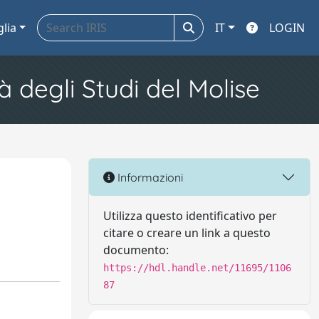
glia
IT
LOGIN
à degli Studi del Molise
Informazioni
Utilizza questo identificativo per
citare o creare un link a questo
documento:
https://hdl.handle.net/11695/1106
87