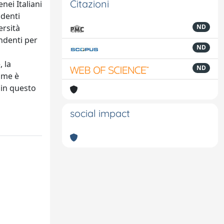
Citazioni
nei Italiani
udenti
ersità
ND
ondenti per
ND
, la
ND
ome è
 in questo
social impact