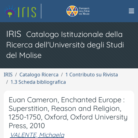
IRIS
Catalogo Istituzionale della
Ricerca dell'Università degli Studi
del Molise
IRIS
Catalogo Ricerca
1 Contributo su Rivista
1.3 Scheda bibliografica
Euan Cameron, Enchanted Europe :
Superstition, Reason and Religion,
1250-1750, Oxford, Oxford University
Press, 2010
VALENTE, Michaela