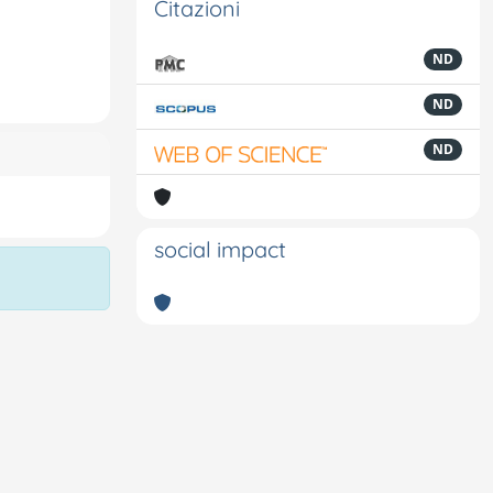
Citazioni
ND
ND
ND
social impact