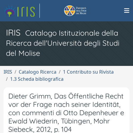
IRIS
Catalogo Istituzionale della
Ricerca dell'Università degli Studi
del Molise
IRIS
Catalogo Ricerca
1 Contributo su Rivista
1.3 Scheda bibliografica
Dieter Grimm, Das Öffentliche Recht
vor der Frage nach seiner Identität,
con commenti di Otto Depenheuer e
Ewald Wiederin, Tübingen, Mohr
Siebeck, 2012, p. 104