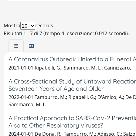
Mostra
records
Risultati 1 - 7 di 7 (tempo di esecuzione: 0.012 secondi).
A Coronavirus Outbreak Linked to a Funeral 
2021-01-01 Ripabelli, G.; Sammarco, M. L.; Cannizzaro, F
A Cross-Sectional Study of Untoward Reactio
Seventeen Years of Age and Older
2022-01-01 Tamburro, M.; Ripabelli, G.; D'Amico, A.; De Don
Sammarco, M. L.
A Practical Approach to SARS-CoV-2 Preventio
Also to Other Respiratory Viruses?
2024-01-01 De Dona, R.; Tamburro, M.; Adesso, C.; Salzo, A.