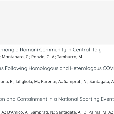
Among a Romani Community in Central Italy
.; Montanaro, C.; Ponzio, G. V.; Tamburro, M.
ns Following Homologous and Heterologous COVID
a, R.; Iafigliola, M.; Parente, A.; Samprati, N.; Santagata, A.
n and Containment in a National Sporting Event i
; D'Amico, A.; Samprati, N.; Santagata, A.; Di Palma, M. A.; Na