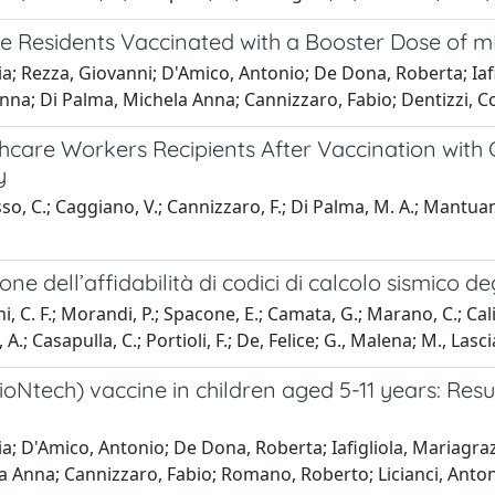
Residents Vaccinated with a Booster Dose of 
a; Rezza, Giovanni; D'Amico, Antonio; De Dona, Roberta; Iafi
nna; Di Palma, Michela Anna; Cannizzaro, Fabio; Dentizzi, C
thcare Workers Recipients After Vaccination with
y
so, C.; Caggiano, V.; Cannizzaro, F.; Di Palma, M. A.; Mantuano
ne dell’affidabilità di codici di calcolo sismico deg
, C. F.; Morandi, P.; Spacone, E.; Camata, G.; Marano, C.; Caliò
 A.; Casapulla, C.; Portioli, F.; De, Felice; G., Malena; M., Lasc
Ntech) vaccine in children aged 5-11 years: Resu
a; D'Amico, Antonio; De Dona, Roberta; Iafigliola, Mariagraz
a Anna; Cannizzaro, Fabio; Romano, Roberto; Licianci, Ant