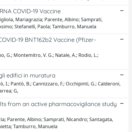
mRNA COVID-19 Vaccine
gliola, Mariagrazia; Parente, Albino; Samprati,
osimo; Stefanelli, Paola; Tamburro, Manuela
 COVID-19 BNT162b2 Vaccine (Pfizer-
, G.; Montemitro, V. G.; Natale, A.; Rodio, L.;
li edifici in muratura
, I.; Pantò, B.; Cannizzaro, F.; Occhipinti, G.; Calderoni,
iarrea; G,
lts from an active pharmacovigilance study
ia; Parente, Albino; Samprati, Nicandro; Santagata,
onietta; Tamburro, Manuela