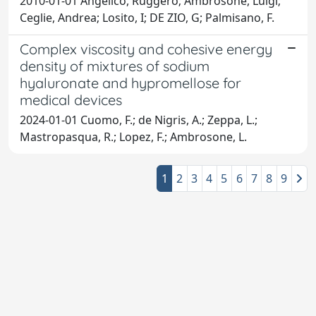
2010-01-01 Angelico, Ruggero; Ambrosone, Luigi;
Ceglie, Andrea; Losito, I; DE ZIO, G; Palmisano, F.
Complex viscosity and cohesive energy
density of mixtures of sodium
hyaluronate and hypromellose for
medical devices
2024-01-01 Cuomo, F.; de Nigris, A.; Zeppa, L.;
Mastropasqua, R.; Lopez, F.; Ambrosone, L.
1
2
3
4
5
6
7
8
9