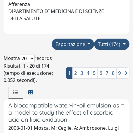
Afferenza
DIPARTIMENTO DI MEDICINA E DI SCIENZE
DELLA SALUTE
Esportazione
Tutti (174)
Mostra
records
Risultati 1 - 20 di 174
(tempo di esecuzione:
1
2
3
4
5
6
7
8
9
0.052 secondi).
A biocompatible water-in-oil emulsion as
a model to study the effect of ascorbic
acid on lipid oxidation
2008-01-01 Mosca, M; Ceglie, A; Ambrosone, Luigi