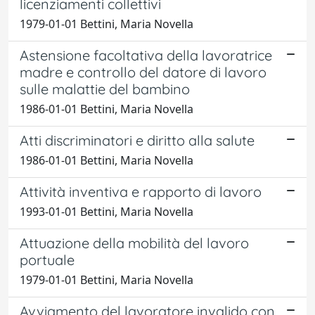
licenziamenti collettivi
1979-01-01 Bettini, Maria Novella
Astensione facoltativa della lavoratrice
madre e controllo del datore di lavoro
sulle malattie del bambino
1986-01-01 Bettini, Maria Novella
Atti discriminatori e diritto alla salute
1986-01-01 Bettini, Maria Novella
Attività inventiva e rapporto di lavoro
1993-01-01 Bettini, Maria Novella
Attuazione della mobilità del lavoro
portuale
1979-01-01 Bettini, Maria Novella
Avviamento del lavoratore invalido con