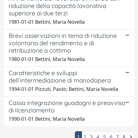
riduzione della capacità lavorativa
superiore ai due terzi
1981-01-01 Bettini, Maria Novella
Brevi osservazioni in tema di riduzione
volontaria del rendimento e di
retribuzione a cottimo
1980-01-01 Bettini, Maria Novella
Caratteristiche e sviluppi
dell’intermediazione di manodopera
1994-01-01 Pizzuti, Paolo; Bettini, Maria Novella
Cassa integrazione guadagni e preavviso
di licenziamento
1990-01-01 Bettini, Maria Novella
1
2
3
4
5
6
7
8