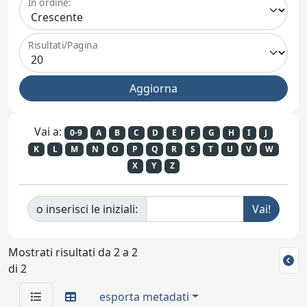
In ordine:
Risultati/Pagina
Vai a:
0-9
A
B
C
D
E
F
G
H
I
J
K
L
M
N
O
P
Q
R
S
T
U
V
W
X
Y
Z
o inserisci le iniziali:
Mostrati risultati da 2 a 2
di 2
esporta metadati