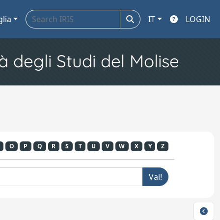
glia
IT
LOGIN
à degli Studi del Molise
O
P
Q
R
S
T
U
V
W
X
Y
Z