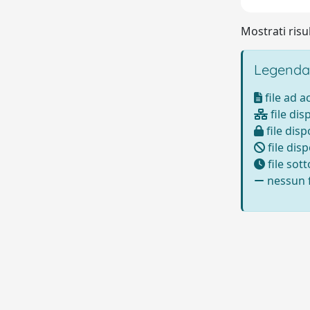
Mostrati risul
Legenda
file ad 
file dis
file disp
file disp
file sot
nessun f
Powered by
IRIS
-
about IRIS
-
Utilizzo dei cookie