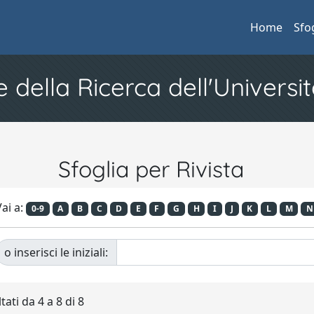
Home
Sfo
e della Ricerca dell'Universit
Sfoglia per Rivista
ai a:
0-9
A
B
C
D
E
F
G
H
I
J
K
L
M
N
o inserisci le iniziali:
tati da 4 a 8 di 8