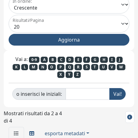
In ordine:
Risultati/Pagina
Vai a:
0-9
A
B
C
D
E
F
G
H
I
J
K
L
M
N
O
P
Q
R
S
T
U
V
W
X
Y
Z
o inserisci le iniziali:
Mostrati risultati da 2 a 4
di 4
esporta metadati